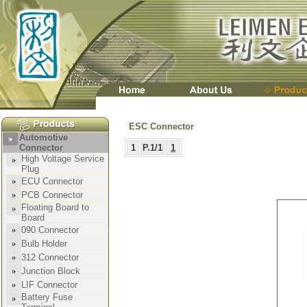
ESC Connector
1
P.1/1
1